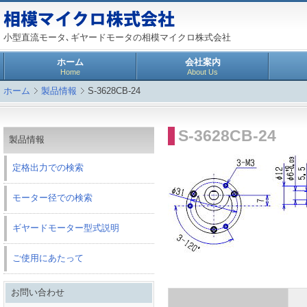
小型直流モータ､ギヤードモータの相模マイクロ株式会社
ホーム
会社案内
Home
About Us
ホーム
製品情報
S-3628CB-24
S-3628CB-24
製品情報
定格出力での検索
モーター径での検索
ギヤードモーター型式説明
ご使用にあたって
お問い合わせ